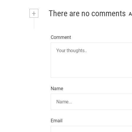
+
There are no comments
A
Comment
Name
Email