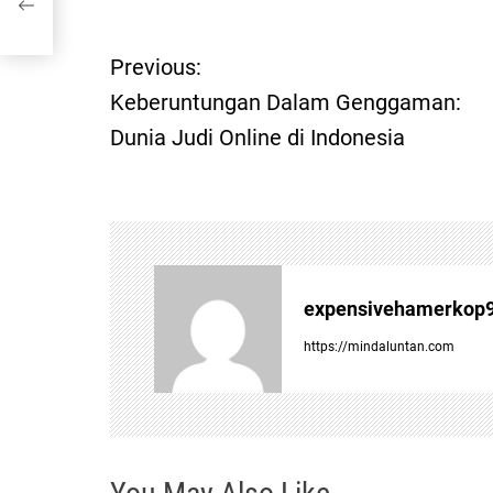
Previous:
P
Keberuntungan Dalam Genggaman:
o
Dunia Judi Online di Indonesia
s
t
n
expensivehamerkop
a
https://mindaluntan.com
v
i