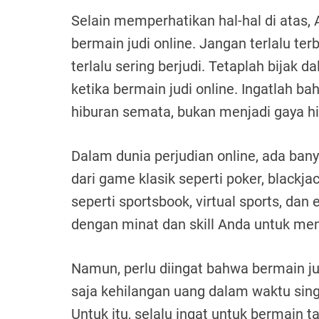
Selain memperhatikan hal-hal di atas, 
bermain judi online. Jangan terlalu t
terlalu sering berjudi. Tetaplah bijak
ketika bermain judi online. Ingatlah b
hiburan semata, bukan menjadi gaya h
Dalam dunia perjudian online, ada ba
dari game klasik seperti poker, blackja
seperti sportsbook, virtual sports, dan
dengan minat dan skill Anda untuk m
Namun, perlu diingat bahwa bermain jud
saja kehilangan uang dalam waktu singk
Untuk itu, selalu ingat untuk bermain 