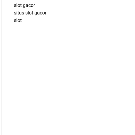
slot gacor
situs slot gacor
slot