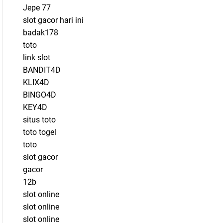
Jepe 77
slot gacor hari ini
badak178
toto
link slot
BANDIT4D
KLIX4D
BINGO4D
KEY4D
situs toto
toto togel
toto
slot gacor
gacor
12b
slot online
slot online
slot online