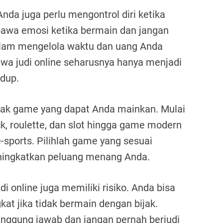
Anda juga perlu mengontrol diri ketika
erbawa emosi ketika bermain dan jangan
 dalam mengelola waktu dan uang Anda
ahwa judi online seharusnya hanya menjadi
idup.
nyak game yang dapat Anda mainkan. Mulai
ck, roulette, dan slot hingga game modern
 e-sports. Pilihlah game yang sesuai
eningkatkan peluang menang Anda.
i online juga memiliki risiko. Anda bisa
at jika tidak bermain dengan bijak.
tanggung jawab dan jangan pernah berjudi