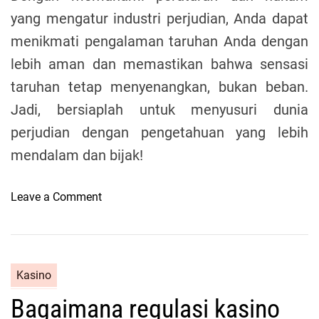
yang mengatur industri perjudian, Anda dapat
menikmati pengalaman taruhan Anda dengan
lebih aman dan memastikan bahwa sensasi
taruhan tetap menyenangkan, bukan beban.
Jadi, bersiaplah untuk menyusuri dunia
perjudian dengan pengetahuan yang lebih
mendalam dan bijak!
o
Leave a Comment
n
N
a
v
C
Kasino
i
a
Bagaimana regulasi kasino
g
t