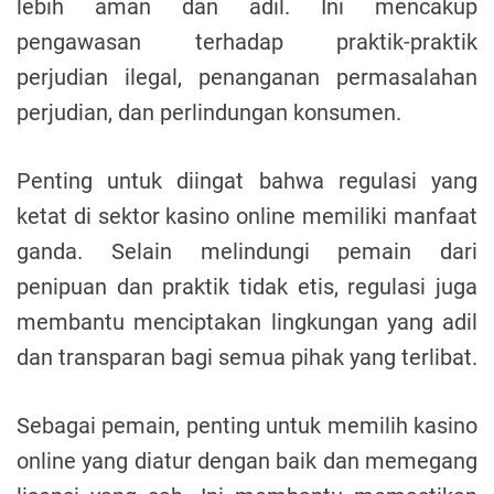
lebih aman dan adil. Ini mencakup
n
pengawasan terhadap praktik-praktik
i
a
perjudian ilegal, penanganan permasalahan
perjudian, dan perlindungan konsumen.
Penting untuk diingat bahwa regulasi yang
ketat di sektor kasino online memiliki manfaat
ganda. Selain melindungi pemain dari
penipuan dan praktik tidak etis, regulasi juga
membantu menciptakan lingkungan yang adil
dan transparan bagi semua pihak yang terlibat.
Sebagai pemain, penting untuk memilih kasino
online yang diatur dengan baik dan memegang